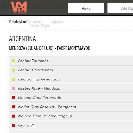
Home
Wijn Inf
Vins du Monde |
U bent hier
> Argentinië
Home
>
Wijnen
ARGENTINA
MENDOZA (CUJAN DE LUJO) - FABRE MONTMAYOU
Phebus Torrontés
Phebus Chardonnay
Chardonnay Reservado
Phebus Rosé - Mendoza
Malbec Gran Reservado
Merlot Gran Reserva - Patagonia
Malbec Gran Reserva Magnum
Grand Vin