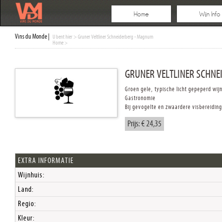
Home
Wijn Info
Vins du Monde |
U bent hier
> Gruner Veltliner Schneiderberg - Magnum
Home
>
GRUNER VELTLINER SCHN
Groen gele, typische licht gepeperd wijn
Gastronomie
Bij gevogelte en zwaardere visbereidin
Prijs: € 24,35
EXTRA INFORMATIE
Wijnhuis:
Land:
Regio:
Kleur: