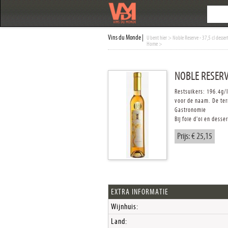
Vins du Monde |
U bent hier
> Noble Reserve - 37,5 cl desser
Home
>
NOBLE RESERV
Restsuikers: 196.4g/
voor de naam. De term
Gastronomie
Bij foie d'oi en dess
Prijs: € 25,15
EXTRA INFORMATIE
Wijnhuis:
Land: