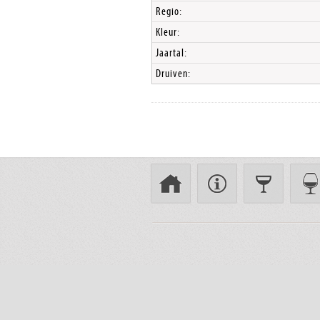
Regio:
Kleur:
Jaartal:
Druiven: