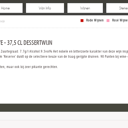
Home
Wijn Info
Wijnen
Sterk
Rode Wijnen
Rosé Wijne
twijn
E - 37,5 CL DESSERTWIJN
l Zuurtegraad: 7.7g/l Alcohol:9.5vol% Het nobele en bitterzoete karakter van deze wijn ins
 'Reserve' duidt op de selectieve keuze van de traag gerijpte druiven. 90 Punten bij wine
erten, maar ook bij zeer pikante gerechten.