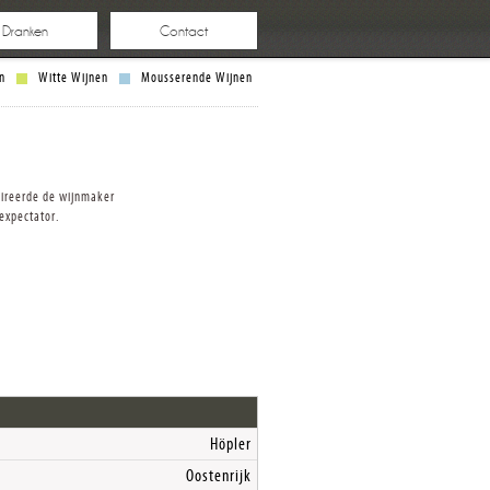
e Dranken
Contact
n
Witte Wijnen
Mousserende Wijnen
pireerde de wijnmaker
-expectator.
Höpler
Oostenrijk