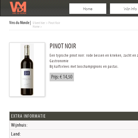
Home
Wijn Info
Vins du Monde |
U bent hier
> Pinot Noir
Home
>
PINOT NOIR
Een typische pinot noir: rode bessen en krieken, zacht en
Gastronomie
Bij kalfsvlees met boschampignons en pastas.
Prijs: € 14,50
EXTRA INFORMATIE
Wijnhuis:
Land: