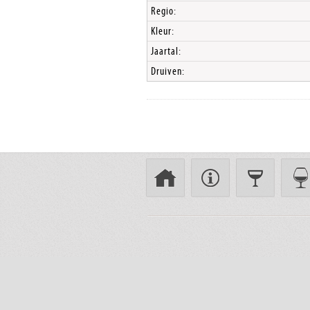
Regio:
Kleur:
Jaartal:
Druiven: