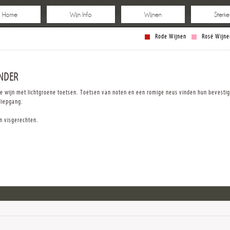
Home
Wijn Info
Wijnen
Sterk
Rode Wijnen
Rosé Wijne
NDER
e wijn met lichtgroene toetsen. Toetsen van noten en een romige neus vinden hun bevestig
diepgang.
en visgerechten.