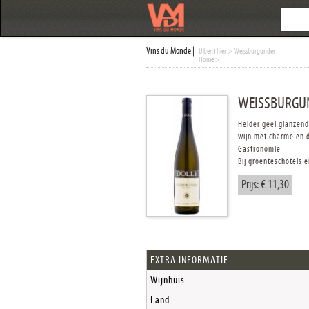
Vins du Monde |
U bent hier
> Weissburgunder
Home
>
WEISSBURGU
Helder geel glanzend
wijn met charme en 
Gastronomie
Bij groenteschotels 
Prijs: € 11,30
EXTRA INFORMATIE
Wijnhuis:
Land: