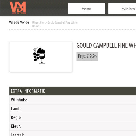
Home
Wijn Info
Vins du Monde |
U bent hier
> Gould Campbell Fine White
Home
>
GOULD CAMPBELL FINE WH
Prijs: € 9,95
EXTRA INFORMATIE
Wijnhuis:
Land:
Regio:
Kleur:
Jaartal: